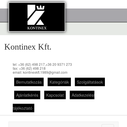
Kontinex Kft.
tel: +36 (62) 498 217,+36 20 9371 273
fax: +36 (62) 498 218
email: kontinexkft.1989@gmail.com
Bemutatkozás
Kategóriák
Szolgáltatások
Ajánlatkérés
Kapcsolat
Adatkezelési
tájékoztató