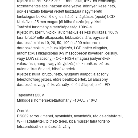
Kijelző műszer: KPZ 52E-9-1 robusztus, IP67-es védettségű
rozsdamentes acél házban elhelyezve, könnyen kezelhető,
por- és vízálló fóliával védett tasztatúra nagyméretű
funkciógombokkal, 6 digites, háttér-világításos (opció) LCD
kijelzővel, 25 mm magas jól látható számjegyekkel
Tárázási tartomány a mérőképesség 100%-a
Kijelző műszer funkciók: automatikus és kézi nullázás, 100%
tára, bruttó/nettó átkapcsoló, többszörös tára, egyszerű
darabszámlálás 10, 20, 50, 100 és 200 referencia
darabszámokkal, mínusz kijelzés, LCD háttér-világítás,
automatikus kikapcsolás 0-9 másodpercet követően, célsúly,
vagy LOW (alacsony) - OK – HIGH (magas) (súlyértékek
választása, hang-, vagy fényjelzés) elektronikus szűrés,
automatikus önteszt, hibaüzenetek
Kijelzés: nulla, bruttó, nettó, nyugalmi állapot, alacsony
teleptöltöttség jelzés, előre beállított érték, túl alacsony
darabszám, vagy túl kevés súly, töltési állapot jelző LED
Tápellátás 230V
Működési hőmérséklettartomány: -10ºC…+40ºC
Opciók:
RS232 soros kimenet, nyomtatás, nyomtatók, rádiós adatátvitel,
WI-FI adatátvitel, tölthető telep, kit a műszer falra történő
felszereléséhez, műszer állvány