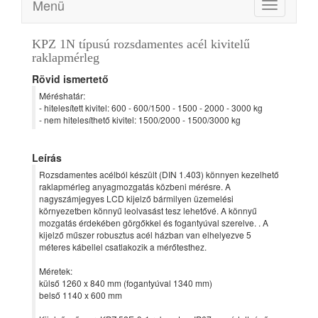
Menü
Toggle
navigation
KPZ 1N típusú rozsdamentes acél kivitelű
raklapmérleg
Rövid ismertető
Méréshatár:
- hitelesített kivitel: 600 - 600/1500 - 1500 - 2000 - 3000 kg
- nem hitelesíthető kivitel: 1500/2000 - 1500/3000 kg
Leírás
Rozsdamentes acélból készült (DIN 1.403) könnyen kezelhető
raklapmérleg anyagmozgatás közbeni mérésre. A
nagyszámjegyes LCD kijelző bármilyen üzemelési
környezetben könnyű leolvasást tesz lehetővé. A könnyű
mozgatás érdekében görgőkkel és fogantyúval szerelve. . A
kijelző műszer robusztus acél házban van elhelyezve 5
méteres kábellel csatlakozik a mérőtesthez.
Méretek:
külső 1260 x 840 mm (fogantyúval 1340 mm)
belső 1140 x 600 mm