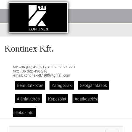
Kontinex Kft.
tel: +36 (62) 498 217,+36 20 9371 273
fax: +36 (62) 498 218
email: kontinexkft.1989@gmail.com
Bemutatkozás
Kategóriák
Szolgáltatások
Ajánlatkérés
Kapcsolat
Adatkezelési
tájékoztató