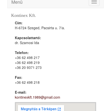
Menü
Toggle
navigation
Kontinex Kft.
Cím:
H-6724 Szeged, Pacsirta u. 7/a.
Kapcsolattartó:
dr. Szamosi Ida
Telefon:
+36 62 498 217
+36 62 498 219
+36 20 9371 273
Fax:
+36 62 498 218
E-mail:
kontinexkft.1989@gmail.com