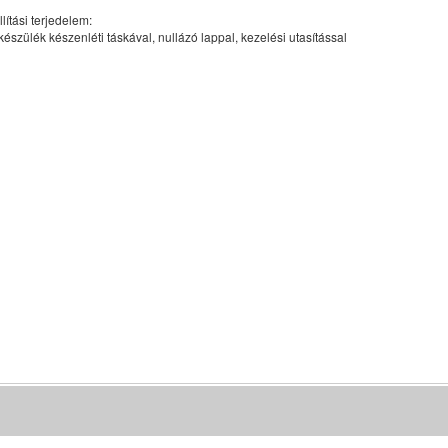
lítási terjedelem:
készülék készenléti táskával, nullázó lappal, kezelési utasítással