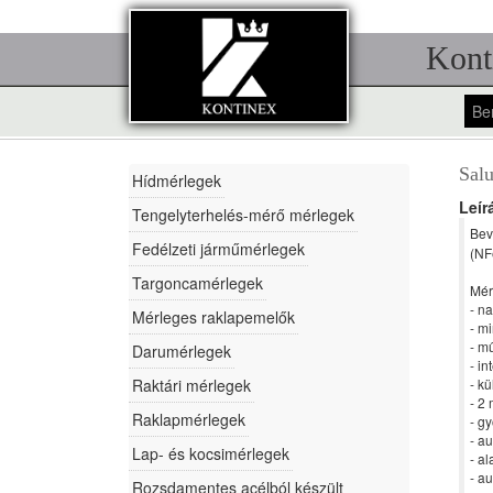
Kont
Be
Salu
Hídmérlegek
Leír
Tengelyterhelés-mérő mérlegek
Bev
Fedélzeti járműmérlegek
(NF
Targoncamérlegek
Mér
- n
Mérleges raklapemelők
- m
- m
Darumérlegek
- i
Raktári mérlegek
- k
- 2
Raklapmérlegek
- g
- a
Lap- és kocsimérlegek
- a
- a
Rozsdamentes acélból készült