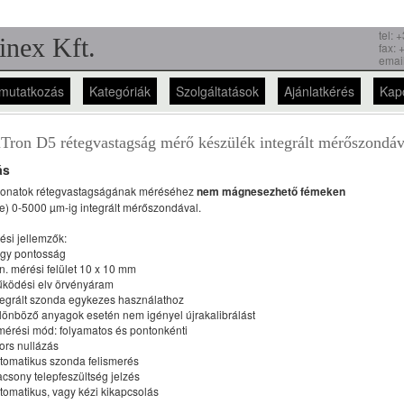
tel:
inex Kft.
fax: 
emai
mutatkozás
Kategóriák
Szolgáltatások
Ajánlatkérés
Kap
Tron D5 rétegvastagság mérő készülék integrált mérőszondáv
ás
onatok rétegvastagságának méréséhez
nem mágnesezhető fémeken
e) 0-5000 µm-ig integrált mérőszondával.
ési jellemzők:
agy pontosság
in. mérési felület 10 x 10 mm
űködési elv örvényáram
ntegrált szonda egykezes használathoz
ülönböző anyagok esetén nem igényel újrakalibrálást
 mérési mód: folyamatos és pontonkénti
yors nullázás
utomatikus szonda felismerés
lacsony telepfeszültség jelzés
utomatikus, vagy kézi kikapcsolás