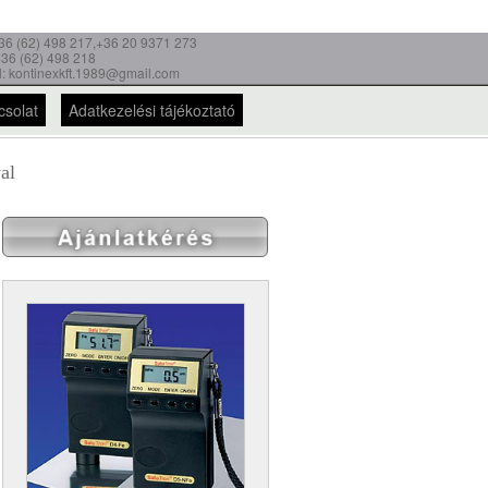
 +36 (62) 498 217,+36 20 9371 273
+36 (62) 498 218
l: kontinexkft.1989@gmail.com
csolat
Adatkezelési tájékoztató
al